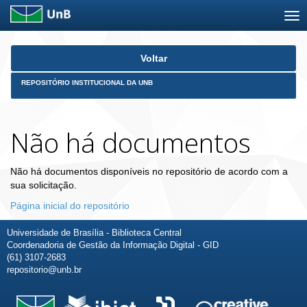
Skip
Voltar
navigation
REPOSITÓRIO INSTITUCIONAL DA UNB
Não há documentos
Não há documentos disponíveis no repositório de acordo com a
sua solicitação.
Página inicial do repositório
Universidade de Brasília - Biblioteca Central
Coordenadoria de Gestão da Informação Digital - GID
(61) 3107-2683
repositorio@unb.br