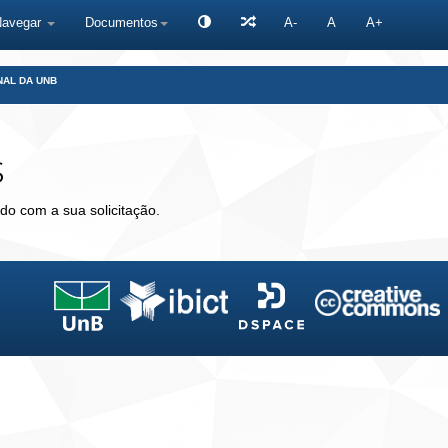
Navegar
Documentos
A-
A
A+
NAL DA UNB
s
do com a sua solicitação.