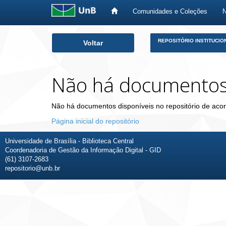
Comunidades e Coleções
Skip
REPOSITÓRIO INSTITUCIO
Voltar
navigation
Não há documento
Não há documentos disponíveis no repositório de acor
Página inicial do repositório
Universidade de Brasília - Biblioteca Central
Coordenadoria de Gestão da Informação Digital - GID
(61) 3107-2683
repositorio@unb.br