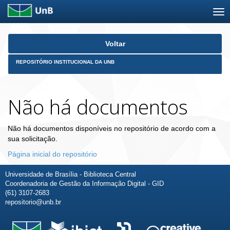
Skip
Voltar
navigation
REPOSITÓRIO INSTITUCIONAL DA UNB
Não há documentos
Não há documentos disponíveis no repositório de acordo com a
sua solicitação.
Página inicial do repositório
Universidade de Brasília - Biblioteca Central
Coordenadoria de Gestão da Informação Digital - GID
(61) 3107-2683
repositorio@unb.br