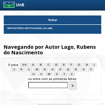
Skip
Voltar
navigation
REPOSITÓRIO INSTITUCIONAL DA UNB
Navegando por Autor Lago, Rubens
do Nascimento
Ir para:
0-9
A
B
C
D
E
F
G
H
I
J
K
L
M
N
O
P
Q
R
S
T
U
V
W
X
Y
Z
ou entre com as primeiras letras: