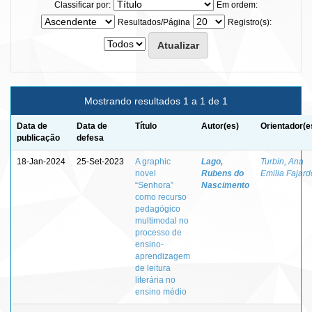
Classificar por:
Em ordem:
Resultados/Página
Registro(s):
Mostrando resultados 1 a 1 de 1
Data de
Data de
Título
Autor(es)
Orientador(e
publicação
defesa
18-Jan-2024
25-Set-2023
A graphic
Lago,
Turbin, Ana
novel
Rubens do
Emilia Fajard
“Senhora”
Nascimento
como recurso
pedagógico
multimodal no
processo de
ensino-
aprendizagem
de leitura
literária no
ensino médio