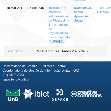
18-Mar-2011
27-Set-2007
Toxicidade e
Kuckelhaus,
Tosta, Car
atividade
Selma
Eduardo
antiparasitária
Aparecida
da Filosseptina-
Souza
1, um peptídeo
de
Phyllomedusa
hypochondrialis
(AMPHIBIA)
< Anterior
Mostrando resultados 2 a 5 de 5
Universidade de Brasília - Biblioteca Central
Coordenadoria de Gestão da Informação Digital - GID
(61) 3107-2683
repositorio@unb.br