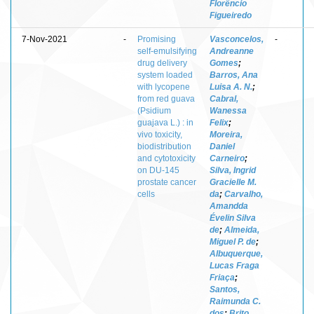
Florêncio
Figueiredo
7-Nov-2021
-
Promising
Vasconcelos,
-
self‑emulsifying
Andreanne
drug delivery
Gomes
;
system loaded
Barros, Ana
with lycopene
Luisa A. N.
;
from red guava
Cabral,
(Psidium
Wanessa
guajava L.) : in
Felix
;
vivo toxicity,
Moreira,
biodistribution
Daniel
and cytotoxicity
Carneiro
;
on DU‑145
Silva, Ingrid
prostate cancer
Gracielle M.
cells
da
;
Carvalho,
Amandda
Évelin Silva
de
;
Almeida,
Miguel P. de
;
Albuquerque,
Lucas Fraga
Friaça
;
Santos,
Raimunda C.
dos
;
Brito,