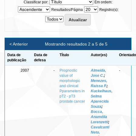
Classificar por:
Em ordem:
Resultados/Página
Registro(s):
< Anterior
Mostrando resultados 2 a 5 de 5
Data de
Data de
Título
Autor(es)
Orientado
publicação
defesa
2007
-
Prognostic
Almeida,
-
value of
Jose C.
;
morphologic
Menezes,
and clinical
Raissa P.
;
Pparameters in
Kuckelhaus,
pT2 - pT3
Selma
prostate cancer
Aparecida
Souza
;
Bocca,
Anamélia
Lorenzetti
;
Cavalcanti
Neto,