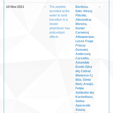
10-Nov-2021
-
The peptide
Barbosa,
-
secreted at the
Eder Alves
;
water to land
Plácido,
transition in a
Alexandra
;
model
Moreira,
amphibian has
Daniel
antioxidant
Carneiro
;
effects
Albuquerque,
Lucas Fraga
Friaça
;
Dematei,
Anderson
;
Carvalho,
Amandda
Évelin Silva
de
;
Cabral,
Wanessa F.
;
Báo, Sônia
Nair
;
Araújo,
Felipe
Saldanha de
;
Kuckelhaus,
Selma
Aparecida
Souza
;