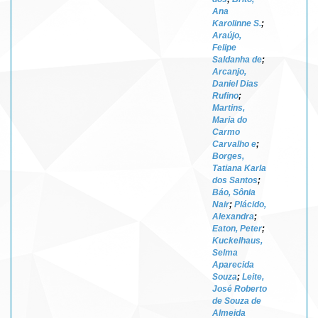
Ana
Karolinne S.
;
Araújo,
Felipe
Saldanha de
;
Arcanjo,
Daniel Dias
Rufino
;
Martins,
Maria do
Carmo
Carvalho e
;
Borges,
Tatiana Karla
dos Santos
;
Báo, Sônia
Nair
;
Plácido,
Alexandra
;
Eaton, Peter
;
Kuckelhaus,
Selma
Aparecida
Souza
;
Leite,
José Roberto
de Souza de
Almeida