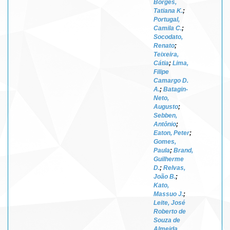
Borges,
Tatiana K.
;
Portugal,
Camila C.
;
Socodato,
Renato
;
Teixeira,
Cátia
;
Lima,
Filipe
Camargo D.
A.
;
Batagin-
Neto,
Augusto
;
Sebben,
Antônio
;
Eaton, Peter
;
Gomes,
Paula
;
Brand,
Guilherme
D.
;
Relvas,
João B.
;
Kato,
Massuo J.
;
Leite, José
Roberto de
Souza de
Almeida