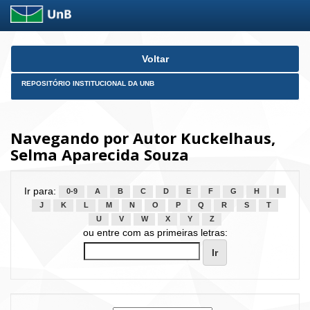
Skip
Voltar
navigation
REPOSITÓRIO INSTITUCIONAL DA UNB
Navegando por Autor Kuckelhaus,
Selma Aparecida Souza
Ir para:
0-9
A
B
C
D
E
F
G
H
I
J
K
L
M
N
O
P
Q
R
S
T
U
V
W
X
Y
Z
ou entre com as primeiras letras: