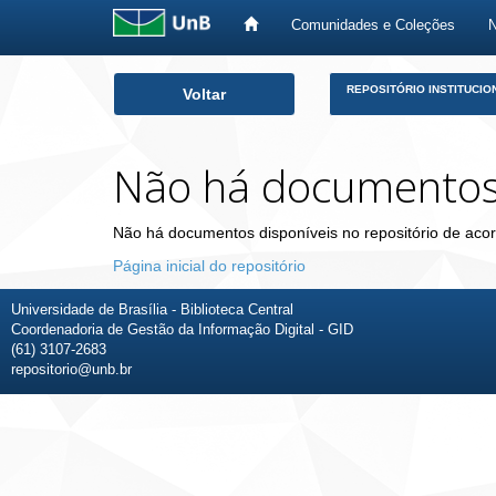
Comunidades e Coleções
Skip
REPOSITÓRIO INSTITUCIO
Voltar
navigation
Não há documento
Não há documentos disponíveis no repositório de acor
Página inicial do repositório
Universidade de Brasília - Biblioteca Central
Coordenadoria de Gestão da Informação Digital - GID
(61) 3107-2683
repositorio@unb.br