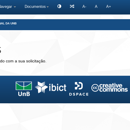
Navegar
Documentos
A-
A
A+
NAL DA UNB
s
do com a sua solicitação.