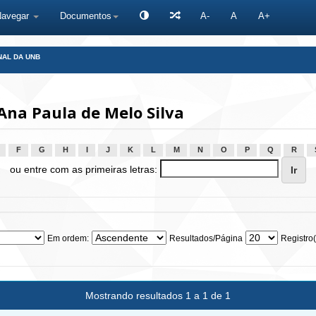
Navegar
Documentos
A-
A
A+
NAL DA UNB
na Paula de Melo Silva
F
G
H
I
J
K
L
M
N
O
P
Q
R
ou entre com as primeiras letras:
Em ordem:
Resultados/Página
Registro(
Mostrando resultados 1 a 1 de 1