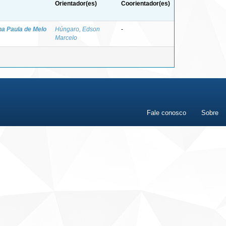
Orientador(es)
Coorientador(es)
na Paula de Melo
Húngaro, Edson
-
Marcelo
Fale conosco
Sobre