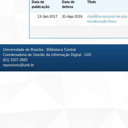
Data de
Data de
Título
publicação
defesa
13-Jan-2017
31-Ago-2016
A política nacional de pó
na educação física
Universidade de Brasília - Biblioteca Central
Coordenadoria de Gestão da Informação Digital - GID
(61) 3107-2683
repositorio@unb.br