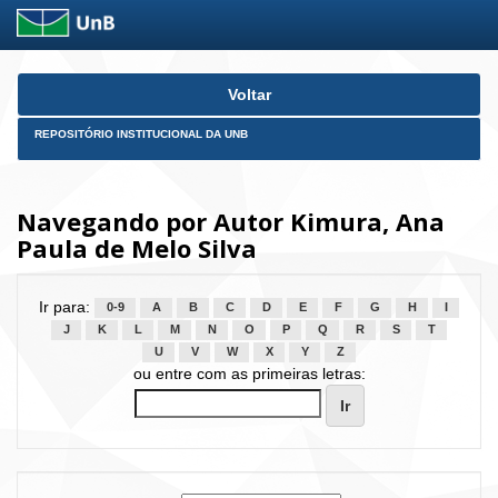
Skip
Voltar
navigation
REPOSITÓRIO INSTITUCIONAL DA UNB
Navegando por Autor Kimura, Ana
Paula de Melo Silva
Ir para:
0-9
A
B
C
D
E
F
G
H
I
J
K
L
M
N
O
P
Q
R
S
T
U
V
W
X
Y
Z
ou entre com as primeiras letras: