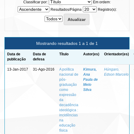
Classificar por:
Em ordem:
Resultados/Página
Registro(s):
Mostrando resultados 1 a 1 de 1
Data de
Data de
Título
Autor(es)
Orientador(es)
publicação
defesa
13-Jan-2017
31-Ago-2016
A política
Kimura,
Húngaro,
nacional de
Ana
Edson Marcelo
pós-
Paula de
graduação
Melo
como
Silva
expressão
da
decadência
ideológica :
incidências
na
educação
física