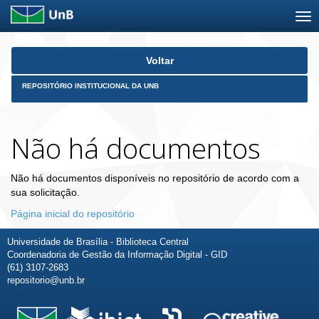
Skip
Voltar
navigation
REPOSITÓRIO INSTITUCIONAL DA UNB
Não há documentos
Não há documentos disponíveis no repositório de acordo com a
sua solicitação.
Página inicial do repositório
Universidade de Brasília - Biblioteca Central
Coordenadoria de Gestão da Informação Digital - GID
(61) 3107-2683
repositorio@unb.br