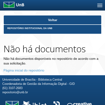
Skip
Voltar
navigation
REPOSITÓRIO INSTITUCIONAL DA UNB
Não há documentos
Não há documentos disponíveis no repositório de acordo com a
sua solicitação.
Página inicial do repositório
Universidade de Brasília - Biblioteca Central
Coordenadoria de Gestão da Informação Digital - GID
(61) 3107-2683
repositorio@unb.br