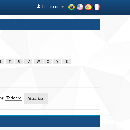
Entrar em:
S
T
U
V
W
X
Y
Z
s):