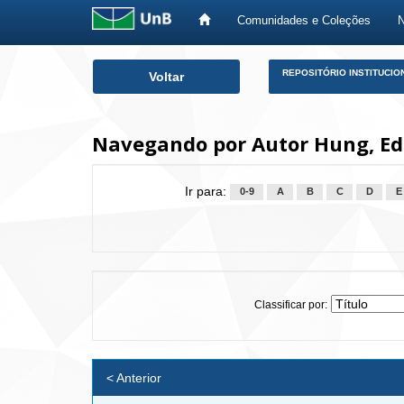
Comunidades e Coleções
Skip
REPOSITÓRIO INSTITUCIO
Voltar
navigation
Navegando por Autor Hung, Ed
Ir para:
0-9
A
B
C
D
E
Classificar por:
< Anterior