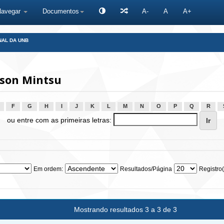
Navegar
Documentos
A-
A
A+
NAL DA UNB
son Mintsu
F
G
H
I
J
K
L
M
N
O
P
Q
R
ou entre com as primeiras letras:
Em ordem:
Resultados/Página
Registro(
Mostrando resultados 3 a 3 de 3