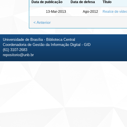
Data de publicação
Data de defesa
Título
13-Mar-2013
Ago-2012
Realce de vídeo
< Anterior
Universidade de Brasília - Biblioteca Central
Coordenadoria de Gestão da Informação Digital - GID
(61) 3107-2683
repositorio@unb.br