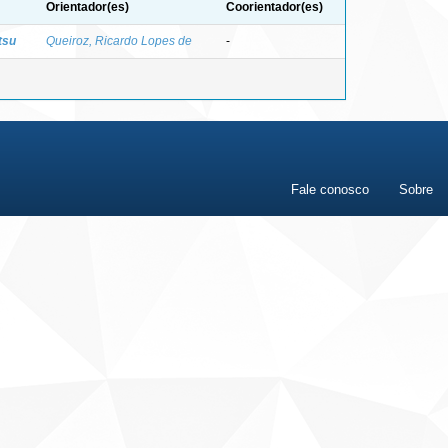
Orientador(es)
Coorientador(es)
tsu
Queiroz, Ricardo Lopes de
-
Fale conosco
Sobre