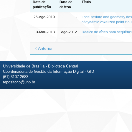
Data de
Data de
Título
publicação
defesa
26-Ago-2019
-
Local texture and geometry desc
of dynamic voxelized point clo
13-Mar-2013
Ago-2012
Realce de vídeo para seqüênci
< Anterior
Universidade de Brasília - Biblioteca Central
Coordenadoria de Gestão da Informação Digital - GID
(61) 3107-2683
repositorio@unb.br