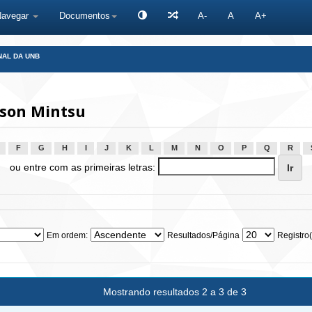
Navegar
Documentos
A-
A
A+
NAL DA UNB
son Mintsu
F
G
H
I
J
K
L
M
N
O
P
Q
R
ou entre com as primeiras letras:
Em ordem:
Resultados/Página
Registro(
Mostrando resultados 2 a 3 de 3