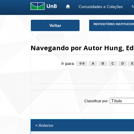
Comunidades e Coleções
Skip
REPOSITÓRIO INSTITUCIO
Voltar
navigation
Navegando por Autor Hung, Ed
Ir para:
0-9
A
B
C
D
E
Classificar por:
< Anterior