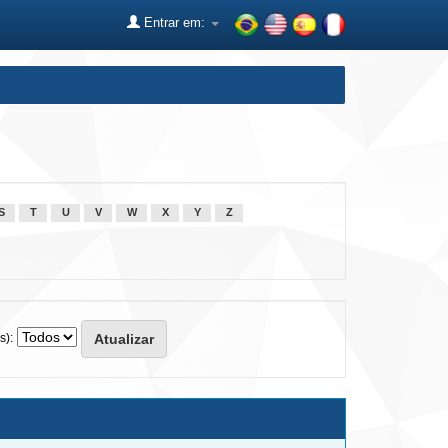
Entrar em:
S
T
U
V
W
X
Y
Z
s):