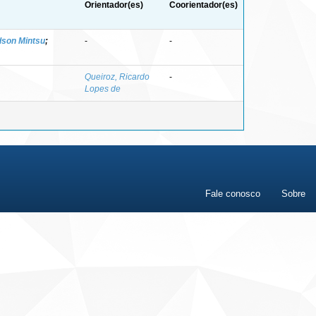
Orientador(es)
Coorientador(es)
dson Mintsu
;
-
-
Queiroz, Ricardo
-
Lopes de
Fale conosco
Sobre