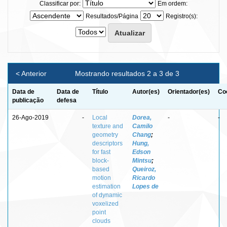
Classificar por:
Em ordem:
Resultados/Página
Registro(s):
< Anterior
Mostrando resultados 2 a 3 de 3
Data de
Data de
Título
Autor(es)
Orientador(es)
Co
publicação
defesa
26-Ago-2019
-
Local
Dorea,
-
-
texture and
Camilo
geometry
Chang
;
descriptors
Hung,
for fast
Edson
block-
Mintsu
;
based
Queiroz,
motion
Ricardo
estimation
Lopes de
of dynamic
voxelized
point
clouds