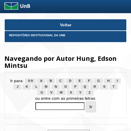
Skip
Voltar
navigation
REPOSITÓRIO INSTITUCIONAL DA UNB
Navegando por Autor Hung, Edson
Mintsu
Ir para:
0-9
A
B
C
D
E
F
G
H
I
J
K
L
M
N
O
P
Q
R
S
T
U
V
W
X
Y
Z
ou entre com as primeiras letras: