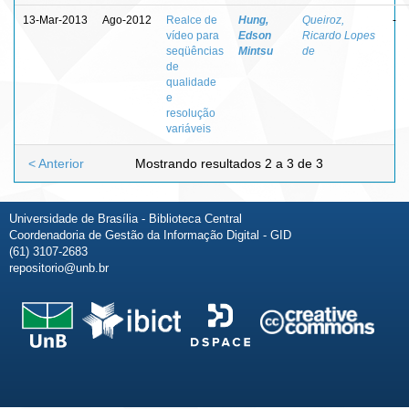
13-Mar-2013
Ago-2012
Realce de
Hung,
Queiroz,
-
vídeo para
Edson
Ricardo Lopes
seqüências
Mintsu
de
de
qualidade
e
resolução
variáveis
< Anterior
Mostrando resultados 2 a 3 de 3
Universidade de Brasília - Biblioteca Central
Coordenadoria de Gestão da Informação Digital - GID
(61) 3107-2683
repositorio@unb.br