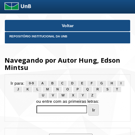
Skip
Voltar
navigation
REPOSITÓRIO INSTITUCIONAL DA UNB
Navegando por Autor Hung, Edson
Mintsu
Ir para:
0-9
A
B
C
D
E
F
G
H
I
J
K
L
M
N
O
P
Q
R
S
T
U
V
W
X
Y
Z
ou entre com as primeiras letras: