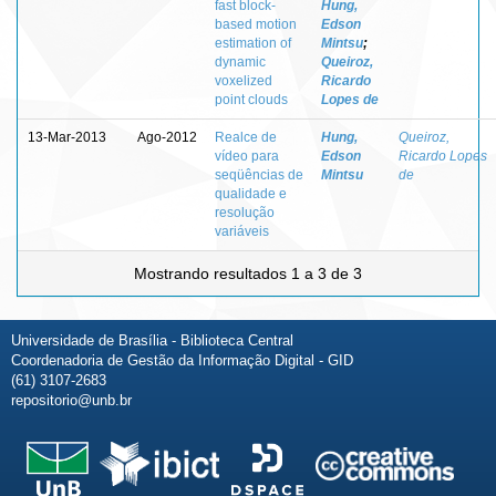
fast block-
Hung,
based motion
Edson
estimation of
Mintsu
;
dynamic
Queiroz,
voxelized
Ricardo
point clouds
Lopes de
13-Mar-2013
Ago-2012
Realce de
Hung,
Queiroz,
vídeo para
Edson
Ricardo Lopes
seqüências de
Mintsu
de
qualidade e
resolução
variáveis
Mostrando resultados 1 a 3 de 3
Universidade de Brasília - Biblioteca Central
Coordenadoria de Gestão da Informação Digital - GID
(61) 3107-2683
repositorio@unb.br