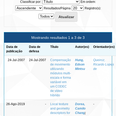
Classificar por:
Em ordem:
Resultados/Página
Registro(s):
Mostrando resultados 1 a 3 de 3
Data de
Data de
Título
Autor(es)
Orientador(es)
publicação
defesa
24-Jul-2007
24-Jul-2007
Compensação
Hung,
Queiroz,
de movimento
Edson
Ricardo Lopes
utilizando
Mintsu
de
módulos multi-
escala e forma
variável em
um CODEC
de vídeo
híbrido
26-Ago-2019
-
Local texture
Dorea,
-
and geometry
Camilo
descriptors for
Chang
;