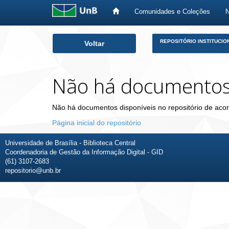
Comunidades e Coleções
Skip
REPOSITÓRIO INSTITUCIO
Voltar
navigation
Não há documento
Não há documentos disponíveis no repositório de acor
Página inicial do repositório
Universidade de Brasília - Biblioteca Central
Coordenadoria de Gestão da Informação Digital - GID
(61) 3107-2683
repositorio@unb.br