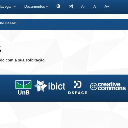
Navegar
Documentos
A-
A
A+
NAL DA UNB
s
do com a sua solicitação.