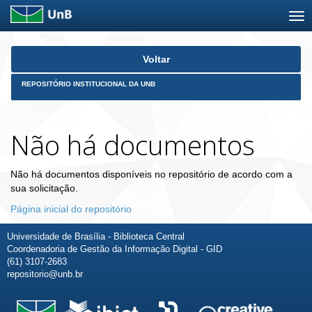
Skip
Voltar
navigation
REPOSITÓRIO INSTITUCIONAL DA UNB
Não há documentos
Não há documentos disponíveis no repositório de acordo com a
sua solicitação.
Página inicial do repositório
Universidade de Brasília - Biblioteca Central
Coordenadoria de Gestão da Informação Digital - GID
(61) 3107-2683
repositorio@unb.br