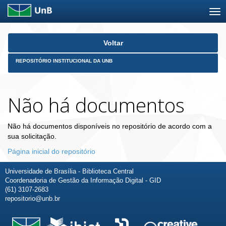
Skip
Voltar
navigation
REPOSITÓRIO INSTITUCIONAL DA UNB
Não há documentos
Não há documentos disponíveis no repositório de acordo com a
sua solicitação.
Página inicial do repositório
Universidade de Brasília - Biblioteca Central
Coordenadoria de Gestão da Informação Digital - GID
(61) 3107-2683
repositorio@unb.br