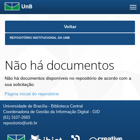
Skip
Voltar
navigation
REPOSITÓRIO INSTITUCIONAL DA UNB
Não há documentos
Não há documentos disponíveis no repositório de acordo com a
sua solicitação.
Página inicial do repositório
Universidade de Brasília - Biblioteca Central
Coordenadoria de Gestão da Informação Digital - GID
(61) 3107-2683
repositorio@unb.br