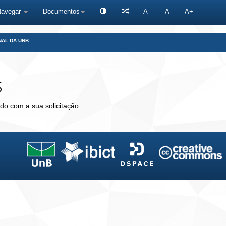
Navegar
Documentos
A-
A
A+
NAL DA UNB
s
do com a sua solicitação.