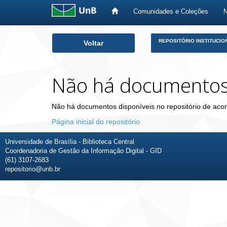
Comunidades e Coleções
Skip
REPOSITÓRIO INSTITUCIO
Voltar
navigation
Não há documento
Não há documentos disponíveis no repositório de acor
Página inicial do repositório
Universidade de Brasília - Biblioteca Central
Coordenadoria de Gestão da Informação Digital - GID
(61) 3107-2683
repositorio@unb.br