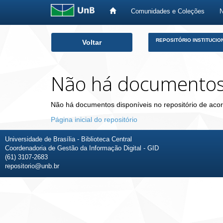
Comunidades e Coleções
Skip
REPOSITÓRIO INSTITUCIO
Voltar
navigation
Não há documento
Não há documentos disponíveis no repositório de acor
Página inicial do repositório
Universidade de Brasília - Biblioteca Central
Coordenadoria de Gestão da Informação Digital - GID
(61) 3107-2683
repositorio@unb.br