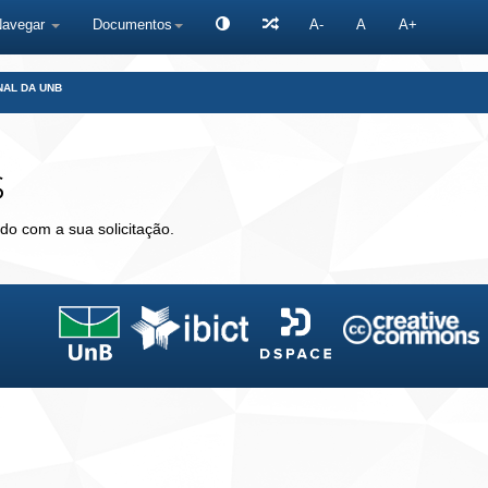
Navegar
Documentos
A-
A
A+
NAL DA UNB
s
do com a sua solicitação.