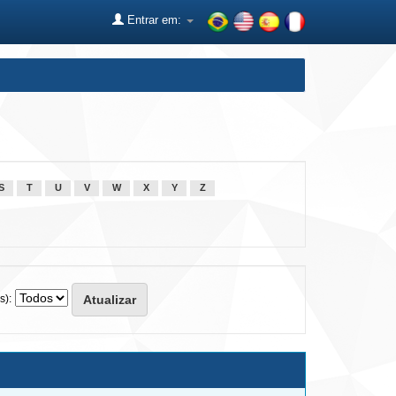
Entrar em:
S
T
U
V
W
X
Y
Z
s):