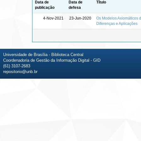
Data de
Data de
Título
publicação
defesa
4-Nov-2021
23-Jun-2020
Os Modelos Axiomáticos da
Diferenças e Aplicações
Universidade de Brasília - Biblioteca Central
Coordenadoria de Gestão da Informação Digital - GID
(61) 3107-2683
repositorio@unb.br