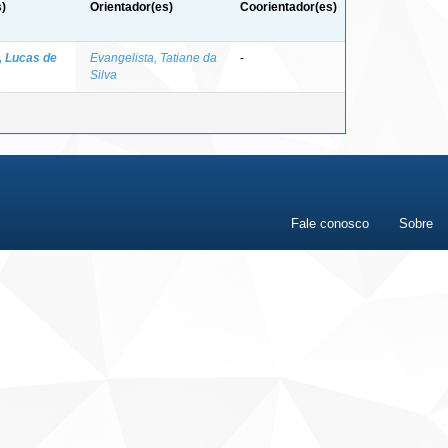
)
Orientador(es)
Coorientador(es)
, Lucas de
Evangelista, Tatiane da
-
Silva
Fale conosco
Sobre