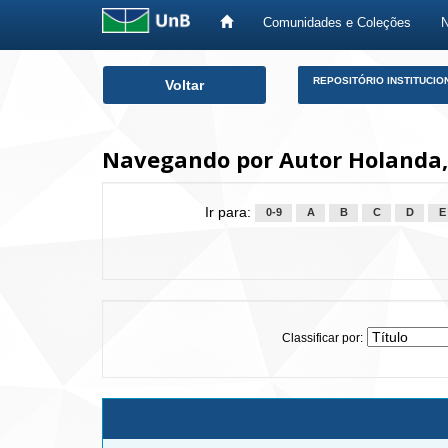
Comunidades e Coleções
Skip
REPOSITÓRIO INSTITUCIO
Voltar
navigation
Navegando por Autor Holanda,
Ir para:
0-9
A
B
C
D
E
Classificar por: