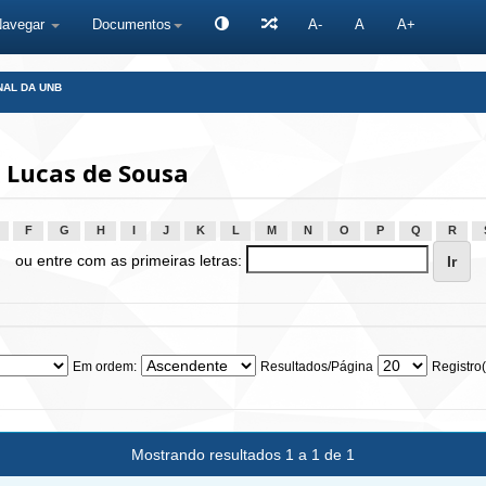
Navegar
Documentos
A-
A
A+
NAL DA UNB
 Lucas de Sousa
F
G
H
I
J
K
L
M
N
O
P
Q
R
ou entre com as primeiras letras:
Em ordem:
Resultados/Página
Registro(
Mostrando resultados 1 a 1 de 1