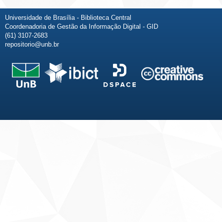
Universidade de Brasília - Biblioteca Central
Coordenadoria de Gestão da Informação Digital - GID
(61) 3107-2683
repositorio@unb.br
Fale conosco
Sobre