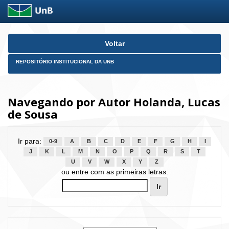
Skip
Voltar
navigation
REPOSITÓRIO INSTITUCIONAL DA UNB
Navegando por Autor Holanda, Lucas
de Sousa
Ir para:
0-9
A
B
C
D
E
F
G
H
I
J
K
L
M
N
O
P
Q
R
S
T
U
V
W
X
Y
Z
ou entre com as primeiras letras: