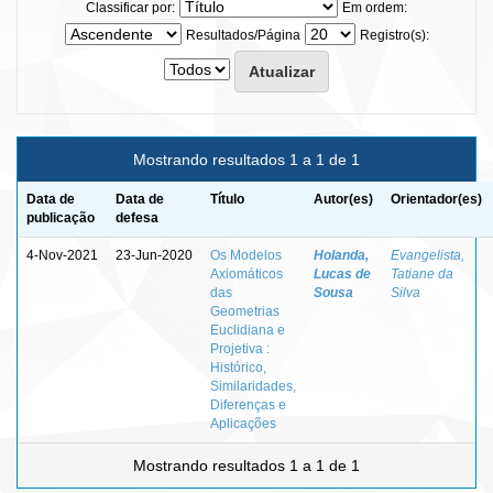
Classificar por:
Em ordem:
Resultados/Página
Registro(s):
Mostrando resultados 1 a 1 de 1
Data de
Data de
Título
Autor(es)
Orientador(es)
publicação
defesa
4-Nov-2021
23-Jun-2020
Os Modelos
Holanda,
Evangelista,
Axiomáticos
Lucas de
Tatiane da
das
Sousa
Silva
Geometrias
Euclidiana e
Projetiva :
Histórico,
Similaridades,
Diferenças e
Aplicações
Mostrando resultados 1 a 1 de 1