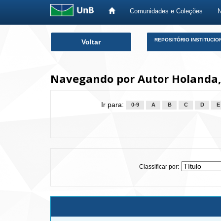
Comunidades e Coleções
Skip
REPOSITÓRIO INSTITUCIO
Voltar
navigation
Navegando por Autor Holanda,
Ir para:
0-9
A
B
C
D
E
Classificar por: