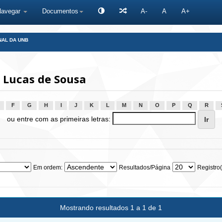
Navegar
Documentos
A-
A
A+
NAL DA UNB
 Lucas de Sousa
F
G
H
I
J
K
L
M
N
O
P
Q
R
ou entre com as primeiras letras:
Em ordem:
Resultados/Página
Registro(
Mostrando resultados 1 a 1 de 1