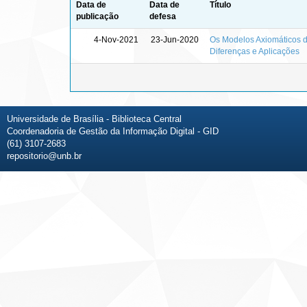
Data de
Data de
Título
publicação
defesa
4-Nov-2021
23-Jun-2020
Os Modelos Axiomáticos da
Diferenças e Aplicações
Universidade de Brasília - Biblioteca Central
Coordenadoria de Gestão da Informação Digital - GID
(61) 3107-2683
repositorio@unb.br