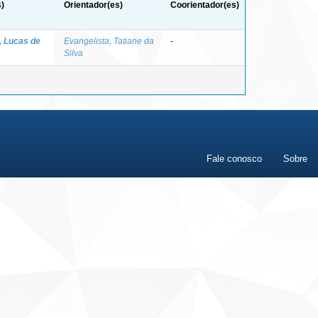
)
Orientador(es)
Coorientador(es)
, Lucas de
Evangelista, Tatiane da
-
Silva
Fale conosco
Sobre