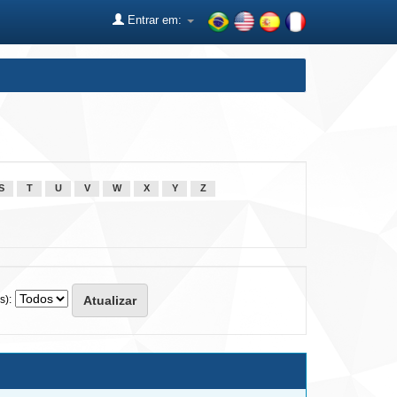
Entrar em:
S
T
U
V
W
X
Y
Z
s):