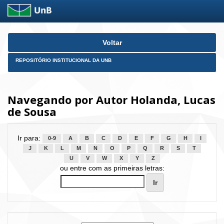
Skip
Voltar
navigation
REPOSITÓRIO INSTITUCIONAL DA UNB
Navegando por Autor Holanda, Lucas
de Sousa
Ir para:
0-9
A
B
C
D
E
F
G
H
I
J
K
L
M
N
O
P
Q
R
S
T
U
V
W
X
Y
Z
ou entre com as primeiras letras: