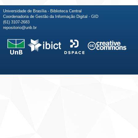
Universidade de Brasília - Biblioteca Central
Coordenadoria de Gestão da Informação Digital - GID
(61) 3107-2683
repositorio@unb.br
Fale conosco
Sobre