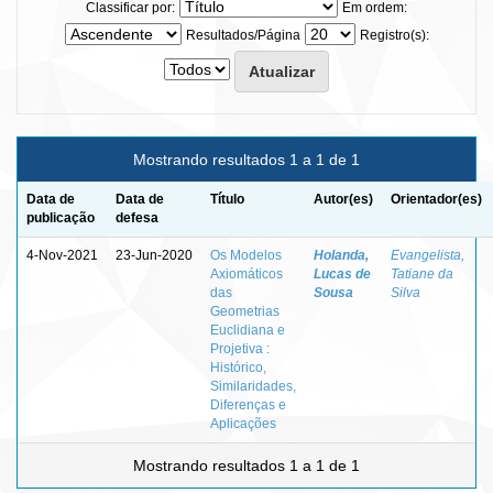
Classificar por:
Em ordem:
Resultados/Página
Registro(s):
Mostrando resultados 1 a 1 de 1
Data de
Data de
Título
Autor(es)
Orientador(es)
publicação
defesa
4-Nov-2021
23-Jun-2020
Os Modelos
Holanda,
Evangelista,
Axiomáticos
Lucas de
Tatiane da
das
Sousa
Silva
Geometrias
Euclidiana e
Projetiva :
Histórico,
Similaridades,
Diferenças e
Aplicações
Mostrando resultados 1 a 1 de 1