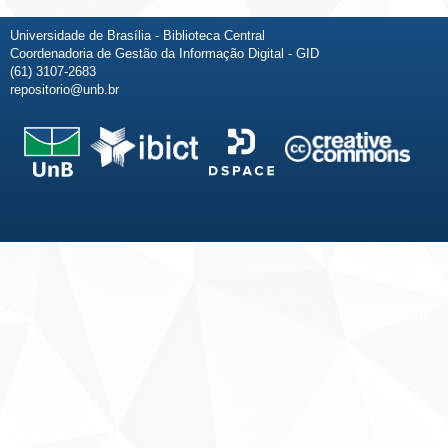
Universidade de Brasília - Biblioteca Central
Coordenadoria de Gestão da Informação Digital - GID
(61) 3107-2683
repositorio@unb.br
Fale conosco
Sobre