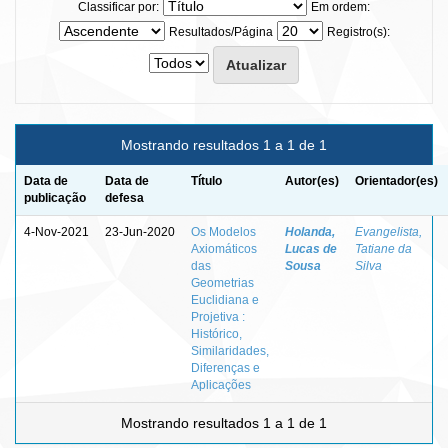
Classificar por:
Em ordem:
Resultados/Página
Registro(s):
Mostrando resultados 1 a 1 de 1
Data de
Data de
Título
Autor(es)
Orientador(es)
publicação
defesa
4-Nov-2021
23-Jun-2020
Os Modelos
Holanda,
Evangelista,
Axiomáticos
Lucas de
Tatiane da
das
Sousa
Silva
Geometrias
Euclidiana e
Projetiva :
Histórico,
Similaridades,
Diferenças e
Aplicações
Mostrando resultados 1 a 1 de 1