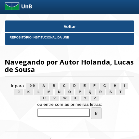
Skip
Voltar
navigation
REPOSITÓRIO INSTITUCIONAL DA UNB
Navegando por Autor Holanda, Lucas
de Sousa
Ir para:
0-9
A
B
C
D
E
F
G
H
I
J
K
L
M
N
O
P
Q
R
S
T
U
V
W
X
Y
Z
ou entre com as primeiras letras: