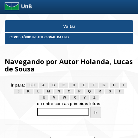
Skip
Voltar
navigation
REPOSITÓRIO INSTITUCIONAL DA UNB
Navegando por Autor Holanda, Lucas
de Sousa
Ir para:
0-9
A
B
C
D
E
F
G
H
I
J
K
L
M
N
O
P
Q
R
S
T
U
V
W
X
Y
Z
ou entre com as primeiras letras: