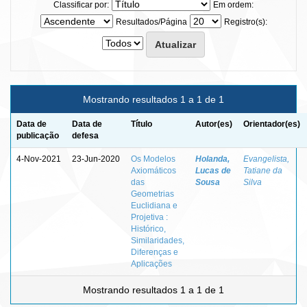
Classificar por:
Em ordem:
Resultados/Página
Registro(s):
Mostrando resultados 1 a 1 de 1
Data de
Data de
Título
Autor(es)
Orientador(es)
publicação
defesa
4-Nov-2021
23-Jun-2020
Os Modelos
Holanda,
Evangelista,
Axiomáticos
Lucas de
Tatiane da
das
Sousa
Silva
Geometrias
Euclidiana e
Projetiva :
Histórico,
Similaridades,
Diferenças e
Aplicações
Mostrando resultados 1 a 1 de 1