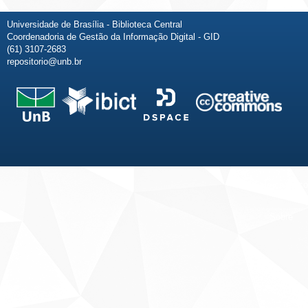
Universidade de Brasília - Biblioteca Central
Coordenadoria de Gestão da Informação Digital - GID
(61) 3107-2683
repositorio@unb.br
Fale conosco
Sobre