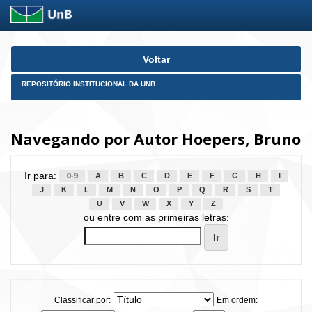
Skip
Voltar
navigation
REPOSITÓRIO INSTITUCIONAL DA UNB
Navegando por Autor Hoepers, Bruno
Ir para:
0-9
A
B
C
D
E
F
G
H
I
J
K
L
M
N
O
P
Q
R
S
T
U
V
W
X
Y
Z
ou entre com as primeiras letras:
Classificar por:
Em ordem: