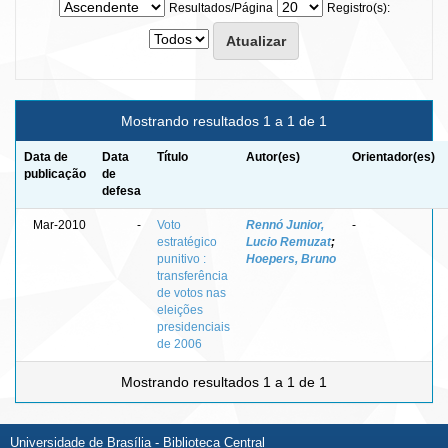
Resultados/Página
Registro(s):
Mostrando resultados 1 a 1 de 1
Data de
Data
Título
Autor(es)
Orientador(es)
publicação
de
defesa
Mar-2010
-
Voto
Rennó Junior,
-
estratégico
Lucio Remuzat
;
punitivo :
Hoepers, Bruno
transferência
de votos nas
eleições
presidenciais
de 2006
Mostrando resultados 1 a 1 de 1
Universidade de Brasília - Biblioteca Central