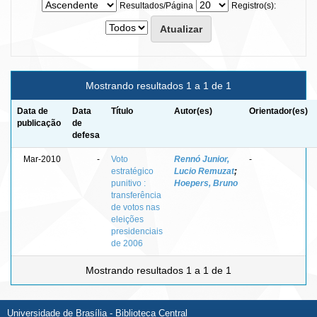
Resultados/Página
Registro(s):
Mostrando resultados 1 a 1 de 1
Data de
Data
Título
Autor(es)
Orientador(es)
publicação
de
defesa
Mar-2010
-
Voto
Rennó Junior,
-
estratégico
Lucio Remuzat
;
punitivo :
Hoepers, Bruno
transferência
de votos nas
eleições
presidenciais
de 2006
Mostrando resultados 1 a 1 de 1
Universidade de Brasília - Biblioteca Central