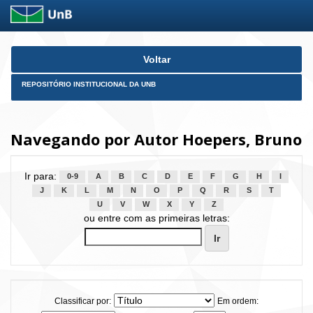
Skip
Voltar
navigation
REPOSITÓRIO INSTITUCIONAL DA UNB
Navegando por Autor Hoepers, Bruno
Ir para:
0-9
A
B
C
D
E
F
G
H
I
J
K
L
M
N
O
P
Q
R
S
T
U
V
W
X
Y
Z
ou entre com as primeiras letras:
Classificar por:
Em ordem: