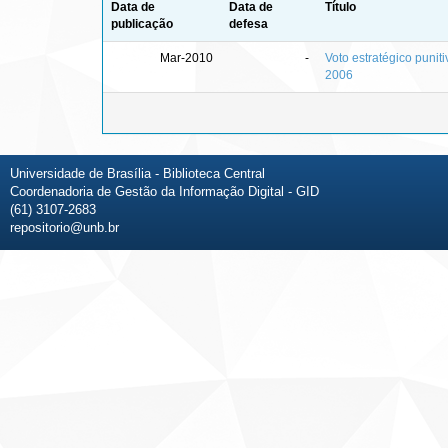
Data de
Data de
Título
publicação
defesa
Mar-2010
-
Voto estratégico puniti
2006
Universidade de Brasília - Biblioteca Central
Coordenadoria de Gestão da Informação Digital - GID
(61) 3107-2683
repositorio@unb.br