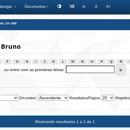
Navegar
Documentos
A-
A
A+
NAL DA UNB
 Bruno
F
G
H
I
J
K
L
M
N
O
P
Q
R
ou entre com as primeiras letras:
Em ordem:
Resultados/Página
Registro(
Mostrando resultados 1 a 1 de 1