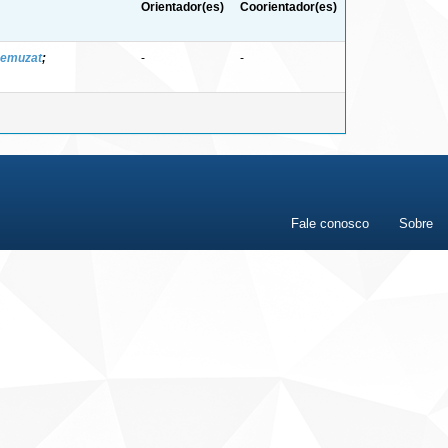
Orientador(es)
Coorientador(es)
Remuzat
;
-
-
Fale conosco
Sobre