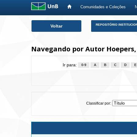
Comunidades e Coleções
Skip
REPOSITÓRIO INSTITUCIO
Voltar
navigation
Navegando por Autor Hoepers,
Ir para:
0-9
A
B
C
D
E
Classificar por: