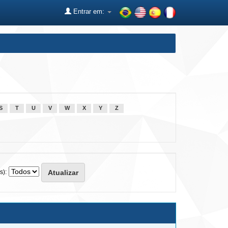
Entrar em:
S
T
U
V
W
X
Y
Z
s):