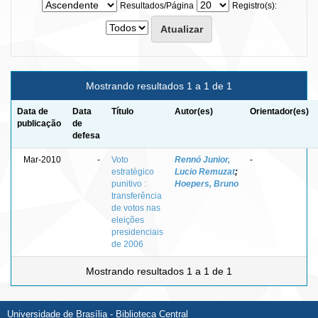
Resultados/Página
Registro(s):
Mostrando resultados 1 a 1 de 1
Data de
Data
Título
Autor(es)
Orientador(es)
publicação
de
defesa
Mar-2010
-
Voto
Rennó Junior,
-
estratégico
Lucio Remuzat
;
punitivo :
Hoepers, Bruno
transferência
de votos nas
eleições
presidenciais
de 2006
Mostrando resultados 1 a 1 de 1
Universidade de Brasília - Biblioteca Central