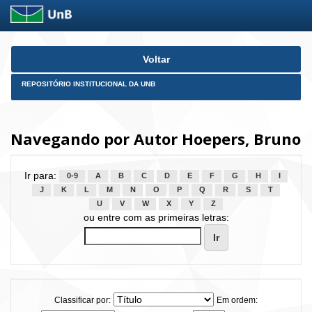
Skip
Voltar
navigation
REPOSITÓRIO INSTITUCIONAL DA UNB
Navegando por Autor Hoepers, Bruno
Ir para:
0-9
A
B
C
D
E
F
G
H
I
J
K
L
M
N
O
P
Q
R
S
T
U
V
W
X
Y
Z
ou entre com as primeiras letras:
Classificar por:
Em ordem: