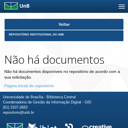
Skip
Voltar
navigation
REPOSITÓRIO INSTITUCIONAL DA UNB
Não há documentos
Não há documentos disponíveis no repositório de acordo com a
sua solicitação.
Página inicial do repositório
Universidade de Brasília - Biblioteca Central
Coordenadoria de Gestão da Informação Digital - GID
(61) 3107-2683
repositorio@unb.br