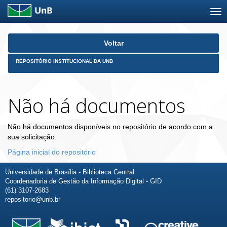
Skip
Voltar
navigation
REPOSITÓRIO INSTITUCIONAL DA UNB
Não há documentos
Não há documentos disponíveis no repositório de acordo com a
sua solicitação.
Página inicial do repositório
Universidade de Brasília - Biblioteca Central
Coordenadoria de Gestão da Informação Digital - GID
(61) 3107-2683
repositorio@unb.br