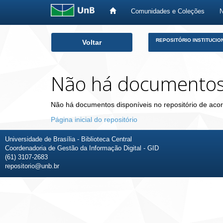
Comunidades e Coleções
Skip
REPOSITÓRIO INSTITUCIO
Voltar
navigation
Não há documento
Não há documentos disponíveis no repositório de acor
Página inicial do repositório
Universidade de Brasília - Biblioteca Central
Coordenadoria de Gestão da Informação Digital - GID
(61) 3107-2683
repositorio@unb.br