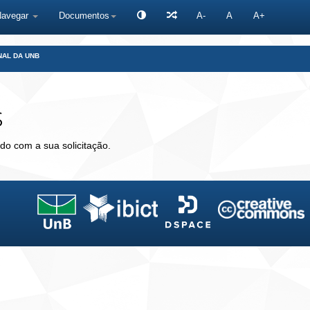
Navegar
Documentos
A-
A
A+
NAL DA UNB
s
do com a sua solicitação.