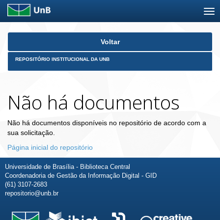
Skip
Voltar
navigation
REPOSITÓRIO INSTITUCIONAL DA UNB
Não há documentos
Não há documentos disponíveis no repositório de acordo com a
sua solicitação.
Página inicial do repositório
Universidade de Brasília - Biblioteca Central
Coordenadoria de Gestão da Informação Digital - GID
(61) 3107-2683
repositorio@unb.br