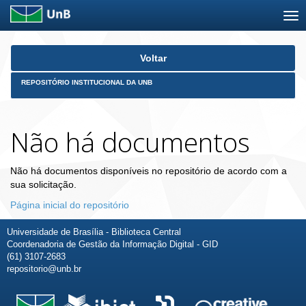
Skip
Voltar
navigation
REPOSITÓRIO INSTITUCIONAL DA UNB
Não há documentos
Não há documentos disponíveis no repositório de acordo com a
sua solicitação.
Página inicial do repositório
Universidade de Brasília - Biblioteca Central
Coordenadoria de Gestão da Informação Digital - GID
(61) 3107-2683
repositorio@unb.br