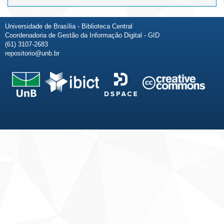
Universidade de Brasília - Biblioteca Central
Coordenadoria de Gestão da Informação Digital - GID
(61) 3107-2683
repositorio@unb.br
Fale conosco
Sobre