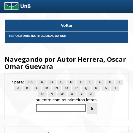
Skip
Voltar
navigation
REPOSITÓRIO INSTITUCIONAL DA UNB
Navegando por Autor Herrera, Oscar
Omar Guevara
Ir para:
0-9
A
B
C
D
E
F
G
H
I
J
K
L
M
N
O
P
Q
R
S
T
U
V
W
X
Y
Z
ou entre com as primeiras letras: