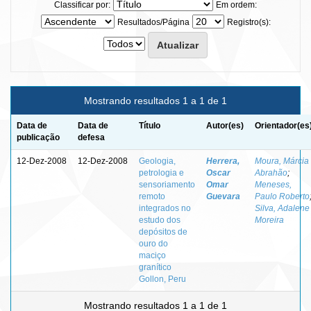
Classificar por:
Em ordem:
Resultados/Página
Registro(s):
Mostrando resultados 1 a 1 de 1
Data de
Data de
Título
Autor(es)
Orientador(es
publicação
defesa
12-Dez-2008
12-Dez-2008
Geologia,
Herrera,
Moura, Márcia
petrologia e
Oscar
Abrahão
;
sensoriamento
Omar
Meneses,
remoto
Guevara
Paulo Roberto
integrados no
Silva, Adalene
estudo dos
Moreira
depósitos de
ouro do
maciço
granítico
Gollon, Peru
Mostrando resultados 1 a 1 de 1