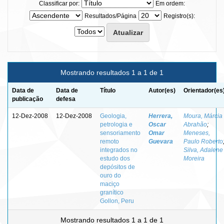
Classificar por:
Em ordem:
Resultados/Página
Registro(s):
Mostrando resultados 1 a 1 de 1
Data de
Data de
Título
Autor(es)
Orientador(es
publicação
defesa
12-Dez-2008
12-Dez-2008
Geologia,
Herrera,
Moura, Márcia
petrologia e
Oscar
Abrahão
;
sensoriamento
Omar
Meneses,
remoto
Guevara
Paulo Roberto
integrados no
Silva, Adalene
estudo dos
Moreira
depósitos de
ouro do
maciço
granítico
Gollon, Peru
Mostrando resultados 1 a 1 de 1