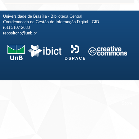
Universidade de Brasília - Biblioteca Central
Coordenadoria de Gestão da Informação Digital - GID
(61) 3107-2683
repositorio@unb.br
Fale conosco
Sobre