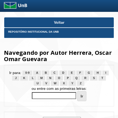
Skip
Voltar
navigation
REPOSITÓRIO INSTITUCIONAL DA UNB
Navegando por Autor Herrera, Oscar
Omar Guevara
Ir para:
0-9
A
B
C
D
E
F
G
H
I
J
K
L
M
N
O
P
Q
R
S
T
U
V
W
X
Y
Z
ou entre com as primeiras letras: