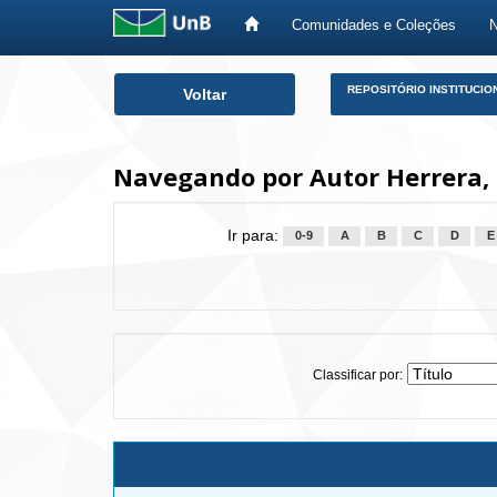
Comunidades e Coleções
Skip
REPOSITÓRIO INSTITUCIO
Voltar
navigation
Navegando por Autor Herrera,
Ir para:
0-9
A
B
C
D
E
Classificar por: