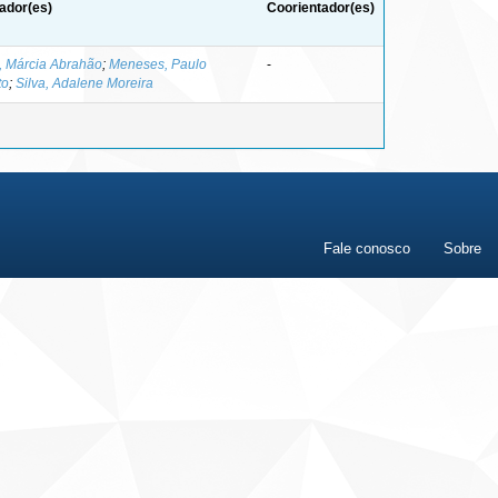
ador(es)
Coorientador(es)
, Márcia Abrahão
;
Meneses, Paulo
-
to
;
Silva, Adalene Moreira
Fale conosco
Sobre