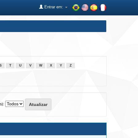
Entrar em:
S
T
U
V
W
X
Y
Z
s):