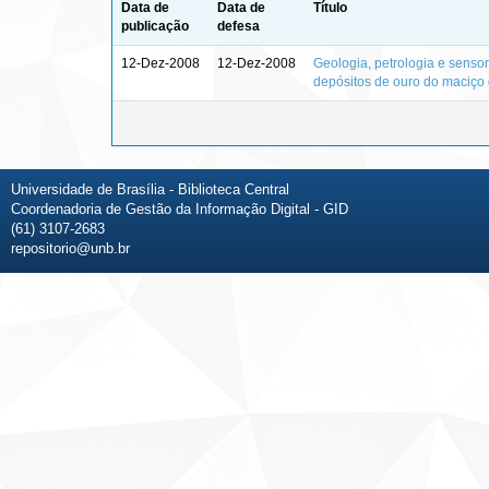
Data de
Data de
Título
publicação
defesa
12-Dez-2008
12-Dez-2008
Geologia, petrologia e senso
depósitos de ouro do maciço 
Universidade de Brasília - Biblioteca Central
Coordenadoria de Gestão da Informação Digital - GID
(61) 3107-2683
repositorio@unb.br