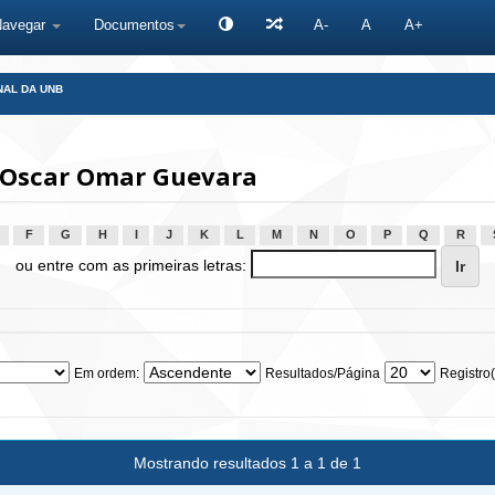
Navegar
Documentos
A-
A
A+
NAL DA UNB
 Oscar Omar Guevara
F
G
H
I
J
K
L
M
N
O
P
Q
R
ou entre com as primeiras letras:
Em ordem:
Resultados/Página
Registro(
Mostrando resultados 1 a 1 de 1