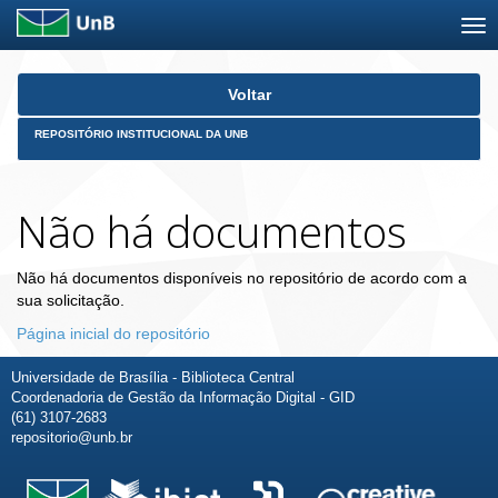
Skip
Voltar
navigation
REPOSITÓRIO INSTITUCIONAL DA UNB
Não há documentos
Não há documentos disponíveis no repositório de acordo com a
sua solicitação.
Página inicial do repositório
Universidade de Brasília - Biblioteca Central
Coordenadoria de Gestão da Informação Digital - GID
(61) 3107-2683
repositorio@unb.br