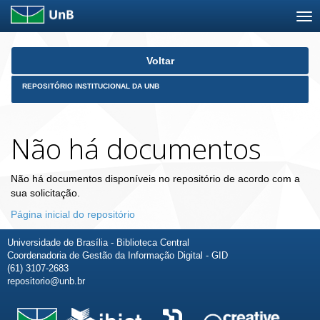
Skip
Voltar
navigation
REPOSITÓRIO INSTITUCIONAL DA UNB
Não há documentos
Não há documentos disponíveis no repositório de acordo com a
sua solicitação.
Página inicial do repositório
Universidade de Brasília - Biblioteca Central
Coordenadoria de Gestão da Informação Digital - GID
(61) 3107-2683
repositorio@unb.br