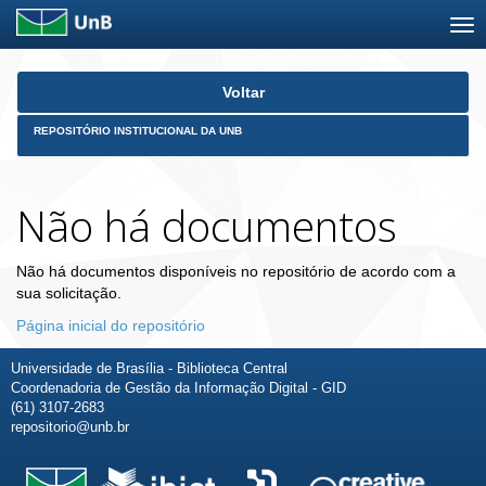
Skip
Voltar
navigation
REPOSITÓRIO INSTITUCIONAL DA UNB
Não há documentos
Não há documentos disponíveis no repositório de acordo com a
sua solicitação.
Página inicial do repositório
Universidade de Brasília - Biblioteca Central
Coordenadoria de Gestão da Informação Digital - GID
(61) 3107-2683
repositorio@unb.br