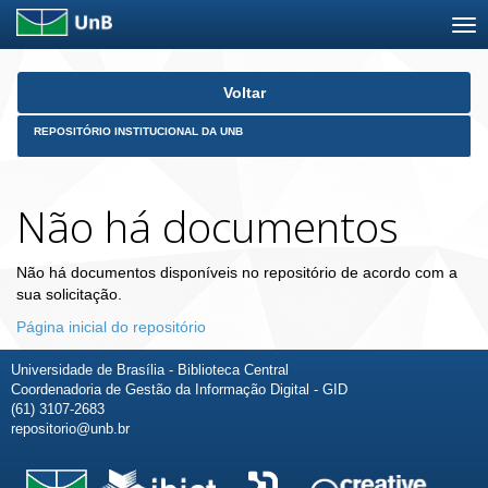
Skip
Voltar
navigation
REPOSITÓRIO INSTITUCIONAL DA UNB
Não há documentos
Não há documentos disponíveis no repositório de acordo com a
sua solicitação.
Página inicial do repositório
Universidade de Brasília - Biblioteca Central
Coordenadoria de Gestão da Informação Digital - GID
(61) 3107-2683
repositorio@unb.br