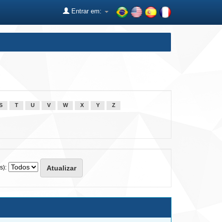
Entrar em:
S
T
U
V
W
X
Y
Z
s):