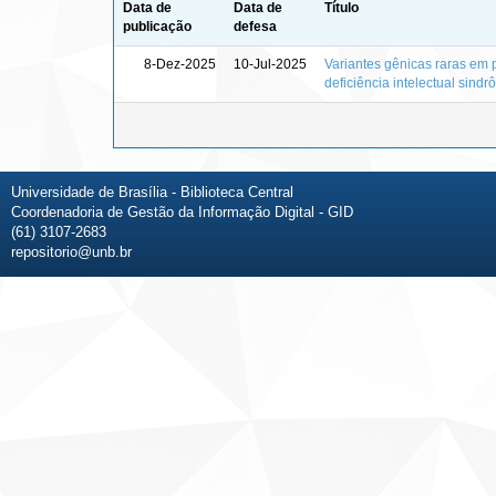
Data de
Data de
Título
publicação
defesa
8-Dez-2025
10-Jul-2025
Variantes gênicas raras em 
deficiência intelectual sindr
Universidade de Brasília - Biblioteca Central
Coordenadoria de Gestão da Informação Digital - GID
(61) 3107-2683
repositorio@unb.br