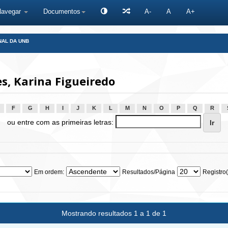
Navegar
Documentos
A-
A
A+
NAL DA UNB
, Karina Figueiredo
F
G
H
I
J
K
L
M
N
O
P
Q
R
ou entre com as primeiras letras:
Em ordem:
Resultados/Página
Registro(
Mostrando resultados 1 a 1 de 1