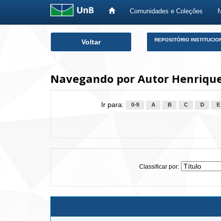
Comunidades e Coleções
Skip
REPOSITÓRIO INSTITUCIO
Voltar
navigation
Navegando por Autor Henriques
Ir para:
0-9
A
B
C
D
E
Classificar por: