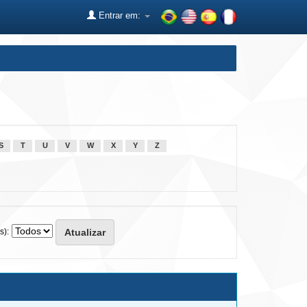
Entrar em:
S
T
U
V
W
X
Y
Z
s):