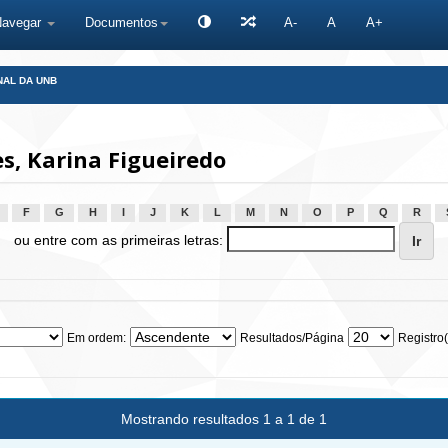
Navegar
Documentos
A-
A
A+
NAL DA UNB
, Karina Figueiredo
F
G
H
I
J
K
L
M
N
O
P
Q
R
ou entre com as primeiras letras:
Em ordem:
Resultados/Página
Registro(
Mostrando resultados 1 a 1 de 1