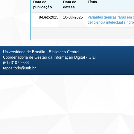
Data de
Data de
Título
publicação
defesa
8-Dez-2025
10-Jul-2025
Variantes gênicas raras em 
deficiência intelectual sindr
Universidade de Brasília - Biblioteca Central
Coordenadoria de Gestão da Informação Digital - GID
(61) 3107-2683
repositorio@unb.br