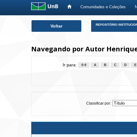
Comunidades e Coleções
Skip
REPOSITÓRIO INSTITUCIO
Voltar
navigation
Navegando por Autor Henriques
Ir para:
0-9
A
B
C
D
E
Classificar por: