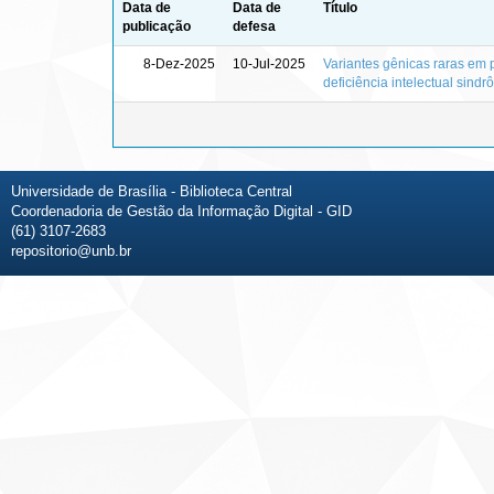
Data de
Data de
Título
publicação
defesa
8-Dez-2025
10-Jul-2025
Variantes gênicas raras em 
deficiência intelectual sindr
Universidade de Brasília - Biblioteca Central
Coordenadoria de Gestão da Informação Digital - GID
(61) 3107-2683
repositorio@unb.br