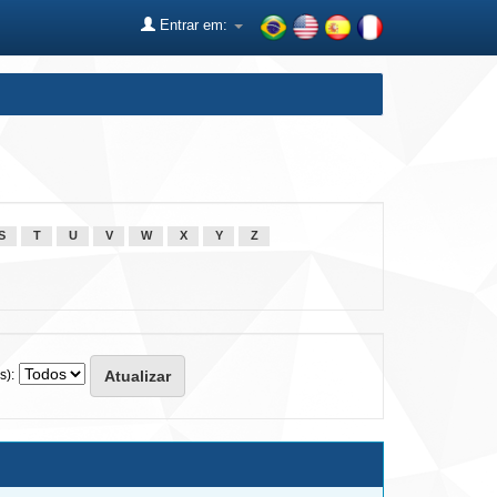
Entrar em:
S
T
U
V
W
X
Y
Z
s):