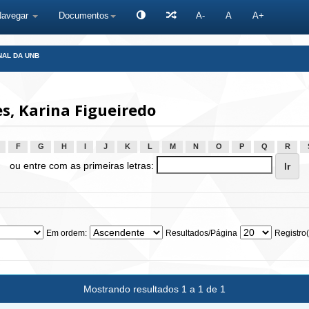
Navegar
Documentos
A-
A
A+
NAL DA UNB
, Karina Figueiredo
F
G
H
I
J
K
L
M
N
O
P
Q
R
ou entre com as primeiras letras:
Em ordem:
Resultados/Página
Registro(
Mostrando resultados 1 a 1 de 1