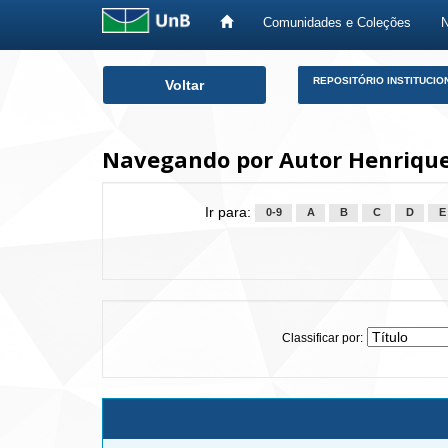
Comunidades e Coleções
Skip
REPOSITÓRIO INSTITUCIO
Voltar
navigation
Navegando por Autor Henriques
Ir para:
0-9
A
B
C
D
E
Classificar por: