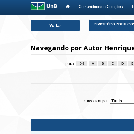
Comunidades e Coleções
Skip
REPOSITÓRIO INSTITUCIO
Voltar
navigation
Navegando por Autor Henriques
Ir para:
0-9
A
B
C
D
E
Classificar por: