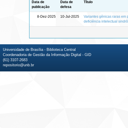
Data de
Data de
Título
publicação
defesa
8-Dez-2025
10-Jul-2025
Variantes gênicas raras em 
deficiência intelectual sindr
Universidade de Brasília - Biblioteca Central
Coordenadoria de Gestão da Informação Digital - GID
(61) 3107-2683
repositorio@unb.br