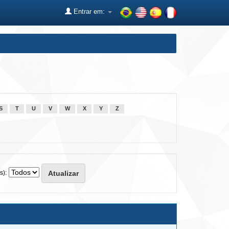
Entrar em:
S
T
U
V
W
X
Y
Z
s):