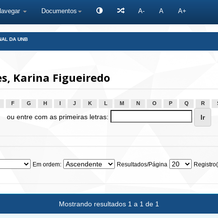
Navegar
Documentos
A-
A
A+
NAL DA UNB
, Karina Figueiredo
F
G
H
I
J
K
L
M
N
O
P
Q
R
ou entre com as primeiras letras:
Em ordem:
Resultados/Página
Registro(
Mostrando resultados 1 a 1 de 1