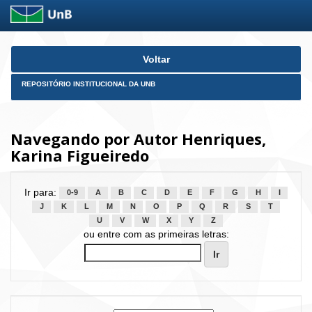
Skip
Voltar
navigation
REPOSITÓRIO INSTITUCIONAL DA UNB
Navegando por Autor Henriques,
Karina Figueiredo
Ir para:
0-9
A
B
C
D
E
F
G
H
I
J
K
L
M
N
O
P
Q
R
S
T
U
V
W
X
Y
Z
ou entre com as primeiras letras: