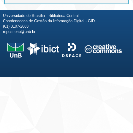
Universidade de Brasília - Biblioteca Central
Coordenadoria de Gestão da Informação Digital - GID
(61) 3107-2683
repositorio@unb.br
Fale conosco
Sobre