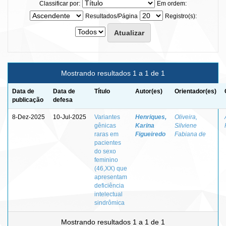
Classificar por:
Em ordem:
Resultados/Página
Registro(s):
Mostrando resultados 1 a 1 de 1
Data de
Data de
Título
Autor(es)
Orientador(es)
publicação
defesa
8-Dez-2025
10-Jul-2025
Variantes
Henriques,
Oliveira,
gênicas
Karina
Silviene
raras em
Figueiredo
Fabiana de
pacientes
do sexo
feminino
(46,XX) que
apresentam
deficiência
intelectual
sindrômica
Mostrando resultados 1 a 1 de 1