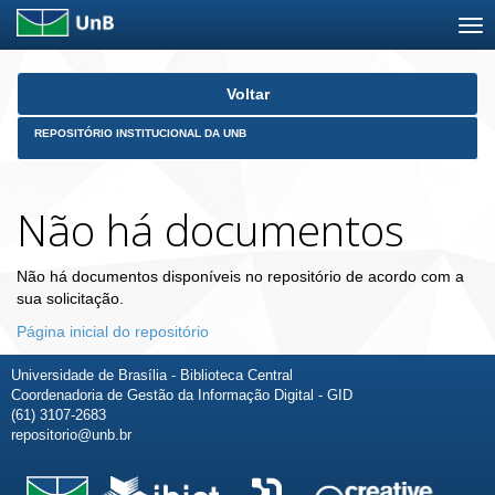
Skip
Voltar
navigation
REPOSITÓRIO INSTITUCIONAL DA UNB
Não há documentos
Não há documentos disponíveis no repositório de acordo com a
sua solicitação.
Página inicial do repositório
Universidade de Brasília - Biblioteca Central
Coordenadoria de Gestão da Informação Digital - GID
(61) 3107-2683
repositorio@unb.br