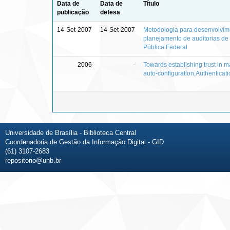
Data de
Data de
Título
publicação
defesa
14-Set-2007
14-Set-2007
Metodologia para desenvolvim
planejamento de auditorias de 
Pública Federal
2006
-
Towards establishing trust in 
auto-configuration,Authenticatio
Universidade de Brasília - Biblioteca Central
Coordenadoria de Gestão da Informação Digital - GID
(61) 3107-2683
repositorio@unb.br