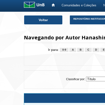
Comunidades e Coleções
Skip
REPOSITÓRIO INSTITUCIO
Voltar
navigation
Navegando por Autor Hanashir
Ir para:
0-9
A
B
C
D
E
Classificar por: