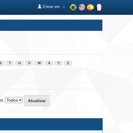
Entrar em:
S
T
U
V
W
X
Y
Z
s):