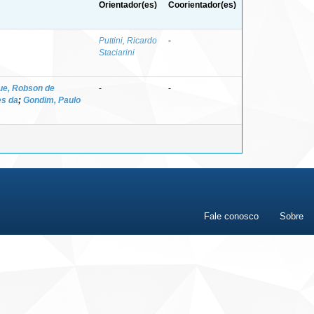
Orientador(es)
Coorientador(es)
Puttini, Ricardo
-
Staciarini
ue, Robson de
-
-
es da
;
Gondim, Paulo
Fale conosco
Sobre