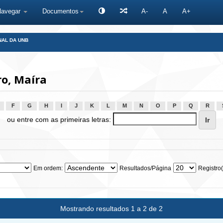
Navegar
Documentos
A-
A
A+
NAL DA UNB
o, Maíra
F
G
H
I
J
K
L
M
N
O
P
Q
R
ou entre com as primeiras letras:
Em ordem:
Resultados/Página
Registro(
Mostrando resultados 1 a 2 de 2