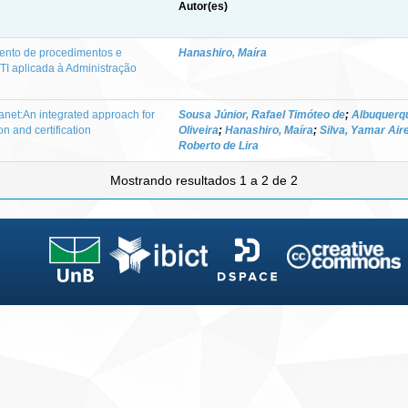
Autor(es)
ento de procedimentos e
Hanashiro, Maíra
TI aplicada à Administração
manet:An integrated approach for
Sousa Júnior, Rafael Timóteo de
;
Albuquerq
n and certification
Oliveira
;
Hanashiro, Maíra
;
Silva, Yamar Air
Roberto de Lira
Mostrando resultados 1 a 2 de 2