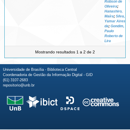
Robson de
Oliveira
;
Hanashiro,
Maíra
;
Silva,
Yamar Aires
da
;
Gondim,
Paulo
Roberto de
Lira
Mostrando resultados 1 a 2 de 2
Universidade de Brasília - Biblioteca Central
Coordenadoria de Gestão da Informação Digital - GID
(61) 3107-2683
repositorio@unb.br