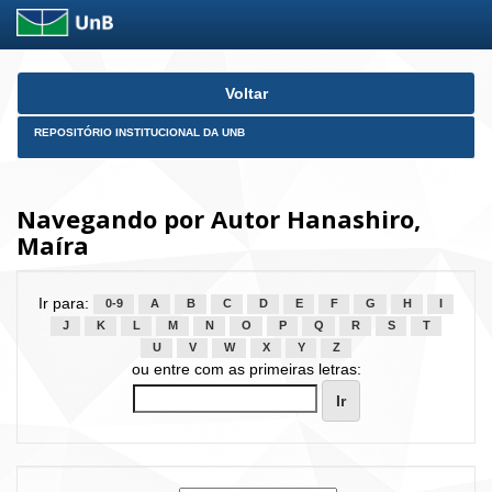
Skip
Voltar
navigation
REPOSITÓRIO INSTITUCIONAL DA UNB
Navegando por Autor Hanashiro,
Maíra
Ir para:
0-9
A
B
C
D
E
F
G
H
I
J
K
L
M
N
O
P
Q
R
S
T
U
V
W
X
Y
Z
ou entre com as primeiras letras: